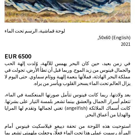
لوحة قماشية، الرسم تحت الماء
(English) 50х60,
2021
6500 EUR
في زمن بعيد، حين كان البحر يهمس للآلهة، وُلدت إلهة الحب
والجمال فينوس من زبد الموج. وربما قبل أن تطأ الأرض، تجولت في
مملكة البحر الهادئة، فملأتها بنعمة إلهية ووئام سماوي. حتى اليوم لا
يزال العالم تحت الماء يسحر القلوب ويأسر من يراه.
بعد ولادتها، ربما كانت فينوس تتأمل صورتها المنعكسة في الماء،
تتعلم أسرار الجمال والعشق بينما تشعر بلمسة التيار على بشرتها.
كانت أسماك الملائكة (angelfish) تغني لجمالها وتقدم لها المرايا
والهدايا من أعماق البحر.
استوحيت هذه اللوحة من تحفة دييغو فيلاسكيث فينوس أمام
المرآة. رسمت عملي هذا تحت الماء فعلًا، وجعلت ملهمتي تشعر بما