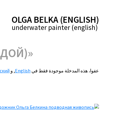
(ENGLISH) OLGA BELKA
(english) underwater painter
«НА РАССВЕТЕ» (КАРТИНА НАПИСАНА ПОД ВОДОЙ)
عفوا، هذه المدخلة موجودة فقط في
English
,
و
ский