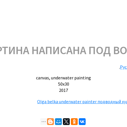
.
Рус
canvas, underwater painting
50х30
2017