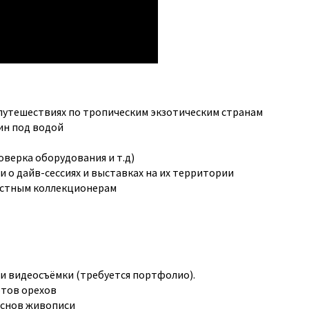
путешествиях по тропическим экзотическим странам
ин под водой
оверка оборудования и т.д)
и о дайв-сессиях и выставках на их территории
частным коллекционерам
и видеосъёмки (требуется портфолио).
ртов орехов
основ живописи