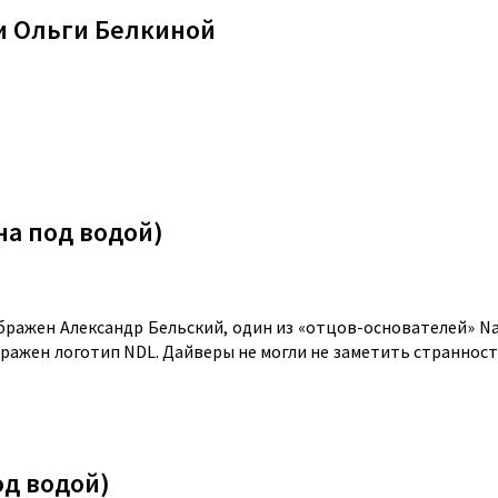
и Ольги Белкиной
на под водой)
бражен Александр Бельский, один из «отцов-основателей» Na
ражен логотип NDL. Дайверы не могли не заметить странност
од водой)