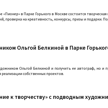
атре «Пионер» в Парке Горького в Москве состоится творчес
й, проверка на креативность, конкурсы, призы и подарки. По
иком Ольгой Белкиной в Парке Горького
дожником Ольгой Белкиной и получить ее автограф, но и пр
ля реализации собственных проектов.
ние к творчеству» с подводным художн