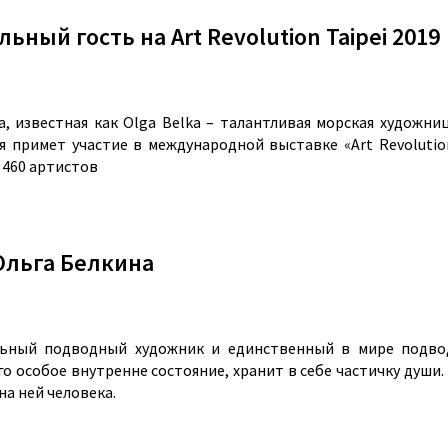
ный гость на Art Revolution Taipei 2019
ина, известная как Olga Belka – талантливая морская худож
 примет участие в международной выставке «Art Revolution T
 460 артистов
Ольга Белкина
альный подводный художник и единственный в мире подво
о особое внутренне состояние, хранит в себе частичку души
на ней человека.