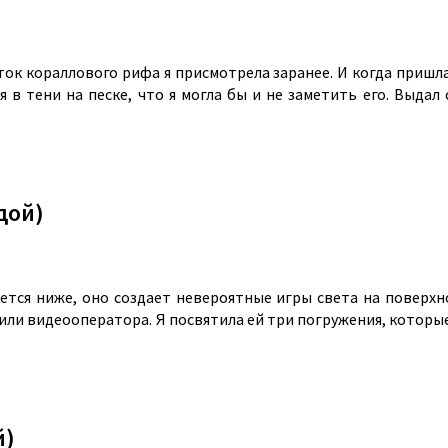
ток кораллового рифа я присмотрела заранее. И когда пришл
 в тени на песке, что я могла бы и не заметить его. Выдал
дой)
ается ниже, оно создает невероятные игры света на поверх
ов или видеооператора. Я посвятила ей три погружения, кото
й)