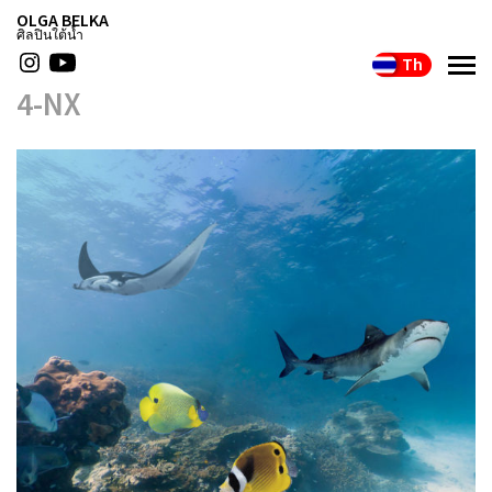
OLGA BELKA
ศิลปินใต้น้ำ
Th
4-NX