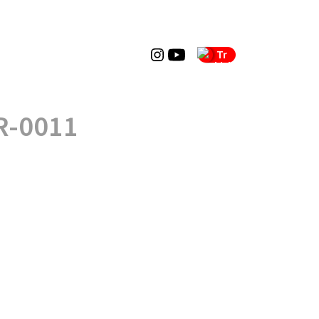
Tr
R-0011