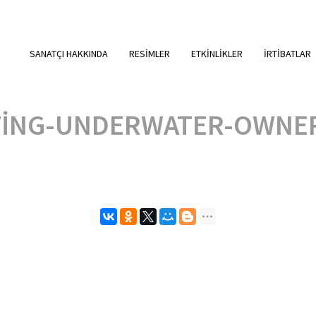
SANATÇI HAKKINDA
RESIMLER
ETKINLIKLER
IRTIBATLAR
TING-UNDERWATER-OWNE