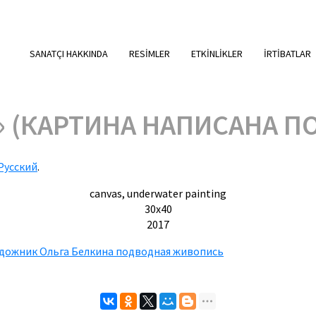
SANATÇI HAKKINDA
RESIMLER
ETKINLIKLER
IRTIBATLAR
» (КАРТИНА НАПИСАНА П
Русский
.
canvas, underwater painting
30х40
2017