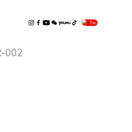
Tw
-002