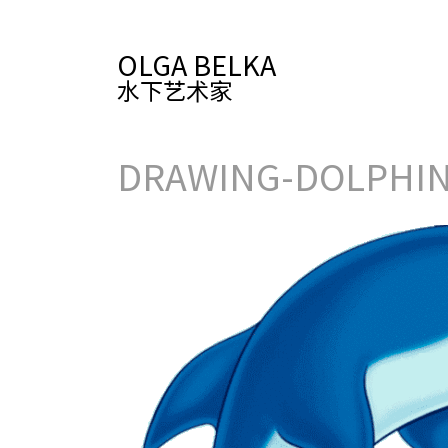
OLGA BELKA
水下艺术家
DRAWING-DOLPHI