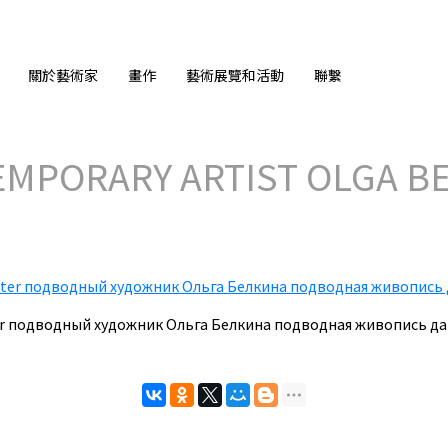
關於藝術家
畫作
藝術展覽和活動
聯繫
MPORARY ARTIST OLGA BE
nter подводный художник Ольга Белкина подводная живопись д