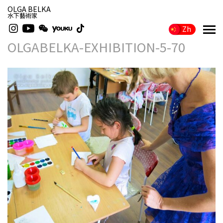
OLGA BELKA
水下藝術家
Zh
OLGABELKA-EXHIBITION-5-70